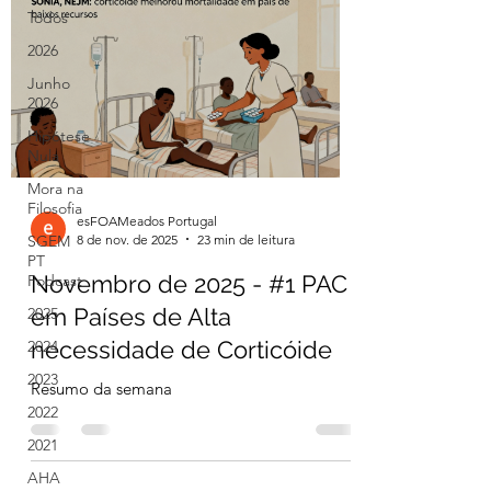
Todos
2026
Junho
2026
Hipótese
Nula
Mora na
Filosofia
esFOAMeados Portugal
8 de nov. de 2025
23 min de leitura
SGEM
PT
Novembro de 2025 - #1 PAC
Podcast
em Países de Alta
2025
necessidade de Corticóide
2024
2023
Resumo da semana
2022
2021
AHA