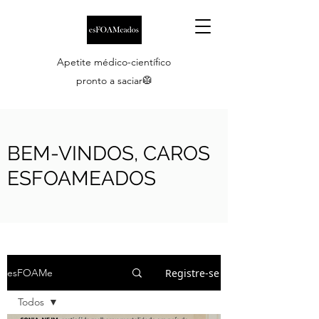
Apetite médico-científico
pronto a saciar🥼
BEM-VINDOS, CAROS
ESFOAMEADOS
Registre-se
esFOAMe
Todos