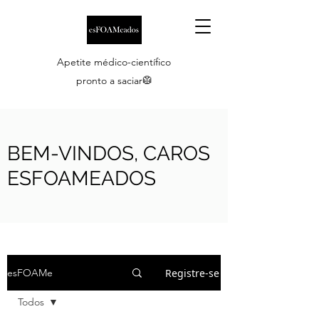
Apetite médico-científico
pronto a saciar🥼
BEM-VINDOS, CAROS
ESFOAMEADOS
Registre-se
esFOAMe
Todos