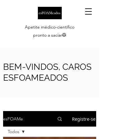
Apetite médico-científico
pronto a saciar🥼
BEM-VINDOS, CAROS
ESFOAMEADOS
Registre-se
esFOAMe
Todos