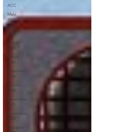
ACC
Maio
2026
Abril
2026
Março
2026
Março
2026
Fevereiro
2026
Janeiro
2026
Dezembro
2025
Novembro
2025
Outubro