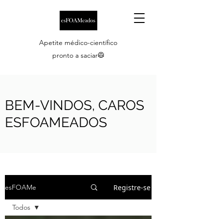
Apetite médico-científico
pronto a saciar🥼
BEM-VINDOS, CAROS
ESFOAMEADOS
Registre-se
esFOAMe
Todos