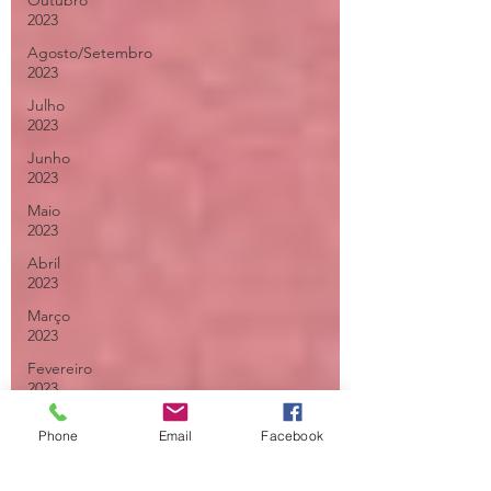
Outubro
2023
Agosto/Setembro
2023
Julho
2023
Junho
2023
Maio
2023
Abril
2023
Março
2023
Fevereiro
2023
Janeiro
Phone
Email
Facebook
2023
Dezembro