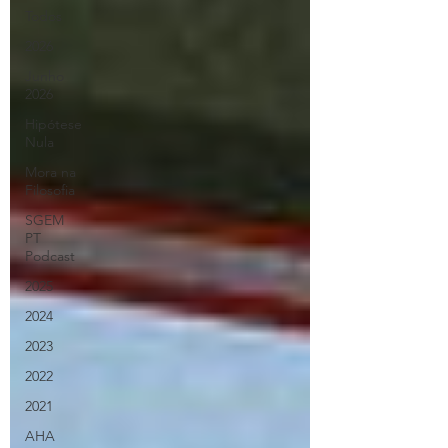
Todos
2026
Junho
2026
Hipótese
Nula
Mora na
Filosofia
SGEM
PT
Podcast
2025
2024
2023
2022
2021
AHA