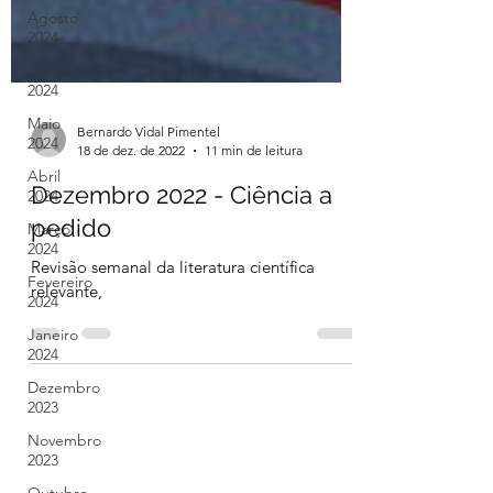
Agosto
2024
Junho
2024
Maio
2024
Bernardo Vidal Pimentel
Abril
18 de dez. de 2022
11 min de leitura
2024
Dezembro 2022 - Ciência a
Março
2024
pedido
Fevereiro
Revisão semanal da literatura científica
2024
relevante,
Janeiro
2024
Dezembro
2023
Novembro
2023