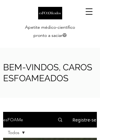
Apetite médico-científico
pronto a saciar🥼
BEM-VINDOS, CAROS
ESFOAMEADOS
Registre-se
esFOAMe
Todos