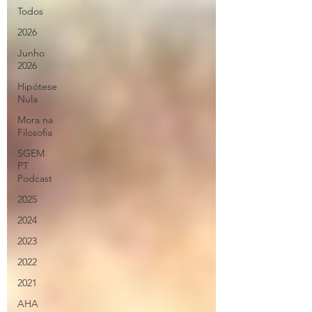
Todos
2026
Junho
2026
Hipótese
Nula
Mora na
Filosofia
SGEM
PT
Podcast
2025
2024
2023
2022
2021
AHA