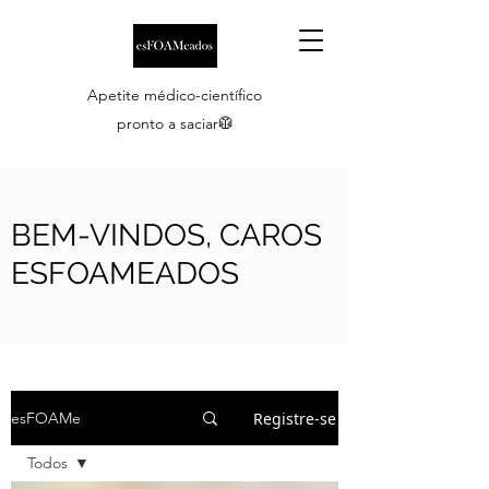
Apetite médico-científico
pronto a saciar🥼
BEM-VINDOS, CAROS
ESFOAMEADOS
Registre-se
esFOAMe
Todos