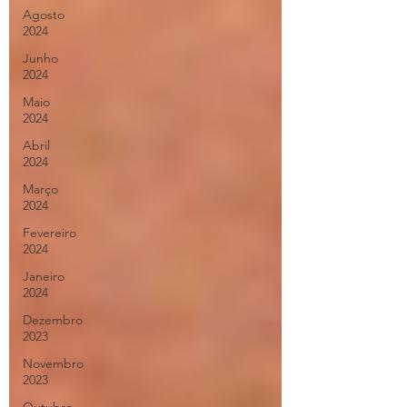
Agosto
2024
Junho
2024
Maio
2024
Abril
2024
Março
2024
Fevereiro
2024
Janeiro
2024
Dezembro
2023
Novembro
2023