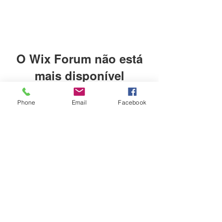
O Wix Forum não está
mais disponível
Este aplicativo foi descontinuado.
Phone
Email
Facebook
Se você precisa de um app de
comunidade, use o Wix Groups.
Formulário de inscrição
Enviar