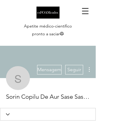
Apetite médico-científico
pronto a saciar🥼
Mais ações
Mensagem
Seguir
Sorin Copilu De Aur Sas
Sorin Copilu De Aur Sase Sase Vine Politia Zippy mailzer