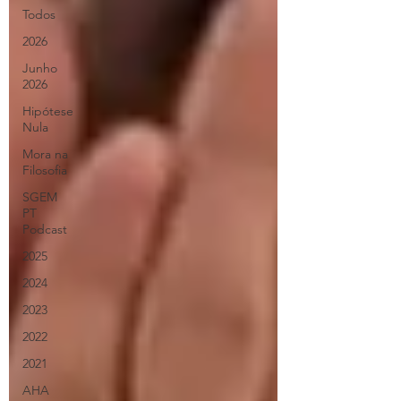
Todos
2026
Junho
2026
Hipótese
Nula
Mora na
Filosofia
SGEM
PT
Podcast
2025
2024
2023
2022
2021
AHA