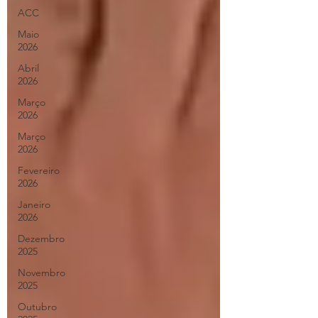
ACC
Maio
2026
Abril
2026
Março
2026
Março
2026
Fevereiro
2026
Janeiro
2026
Dezembro
2025
Novembro
2025
Outubro