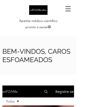
Apetite médico-científico
pronto a saciar🥼
BEM-VINDOS, CAROS
ESFOAMEADOS
Registre-se
esFOAMe
Todos