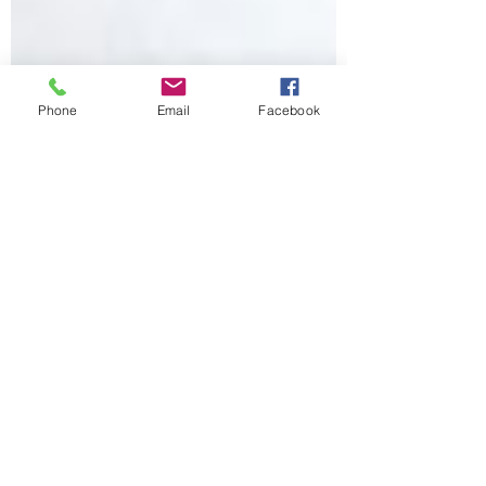
Phone
Email
Facebook