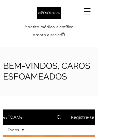
Apetite médico-científico
pronto a saciar🥼
BEM-VINDOS, CAROS
ESFOAMEADOS
Registre-se
esFOAMe
Todos