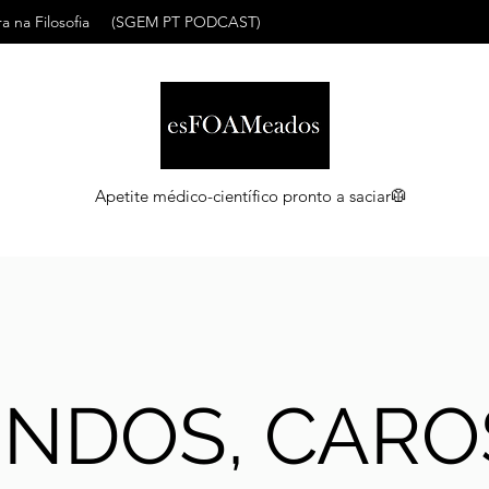
a na Filosofia
(SGEM PT PODCAST)
Apetite médico-científico pronto a saciar🥼
INDOS, CARO