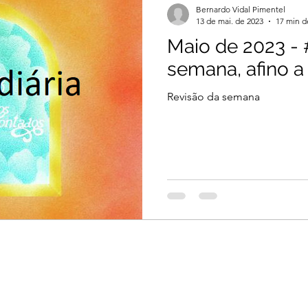
Bernardo Vidal Pimentel
13 de mai. de 2023
17 min d
Maio de 2023 -
il 2026
Março 2026
Março 2026
semana, afino a
Revisão da semana
2026
Dezembro 2025
Novembro 2025
 2025
Agosto 2025
Julho 2025
2024
Novembro 2024
Outubro 2024
024