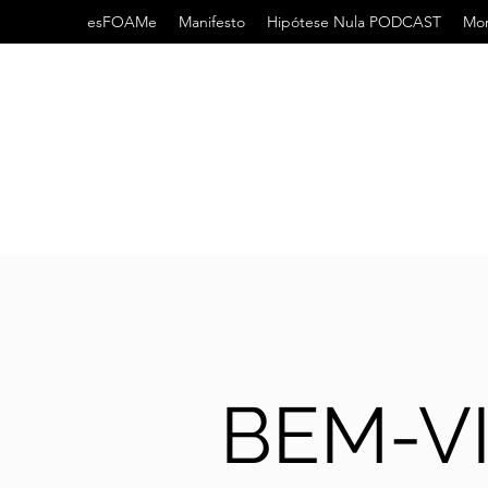
esFOAMe
Manifesto
Hipótese Nula PODCAST
Mor
BEM-V