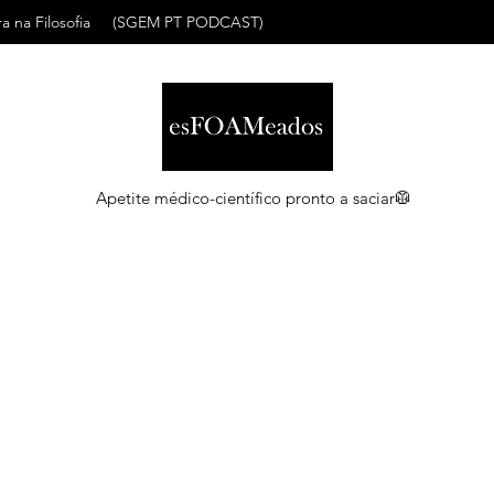
a na Filosofia
(SGEM PT PODCAST)
Apetite médico-científico pronto a saciar🥼