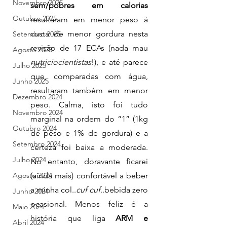
Novembro 2025
sem/pobres em calorias
Outubro 2025
resultaram em menor peso à 
custa de menor gordura nesta 
Setembro 2025
revisão de 17 ECAs (nada mau 
Agosto 2025
nutriciocientistas
!), e até parece 
Julho 2025
que, comparadas com água, 
Junho 2025
resultaram também em menor 
Dezembro 2024
peso. Calma, isto foi tudo 
Novembro 2024
marginal na ordem do “1” (1kg 
Outubro 2024
de peso e 1% de gordura) e a 
Setembro 2024
certeza foi baixa a moderada. 
Julho 2024
No entanto, doravante ficarei 
Agosto 2024
(ainda mais) confortável a beber 
a minha col..
cuf cuf
..bebida zero 
Junho 2024
ocasional. Menos feliz é a 
Maio 2024
história que liga 
ARM e 
Abril 2024