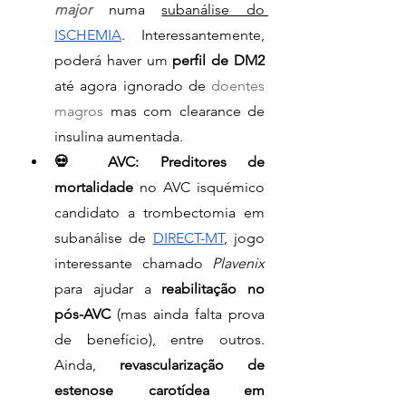
major
 numa 
subanálise do 
ISCHEMIA
. Interessantemente, 
poderá haver um 
perfil de DM2
até agora ignorado de 
doentes 
magros
 mas com clearance de 
insulina aumentada.
💀 AVC: Preditores de 
mortalidade
 no AVC isquémico 
candidato a trombectomia em 
subanálise de 
DIRECT-MT
, jogo 
interessante chamado 
Plavenix
para ajudar a 
reabilitação no 
pós-AVC
 (mas ainda falta prova 
de benefício), entre outros. 
Ainda, 
revascularização de 
estenose carotídea em 