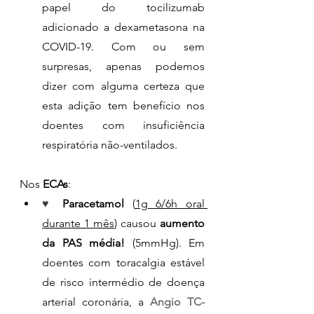
papel do tocilizumab 
adicionado a dexametasona na 
COVID-19. Com ou sem 
surpresas, apenas podemos 
dizer com alguma certeza que 
esta adição tem benefício nos 
doentes com insuficiência 
respiratória não-ventilados.
Nos 
ECAs
:
♥ 
Paracetamol 
(
1g 6/6h oral 
durante 1 mês
) causou 
aumento 
da PAS média! 
(5mmHg). Em 
doentes com toracalgia estável 
de risco intermédio de doença 
arterial coronária, a 
Angio TC-