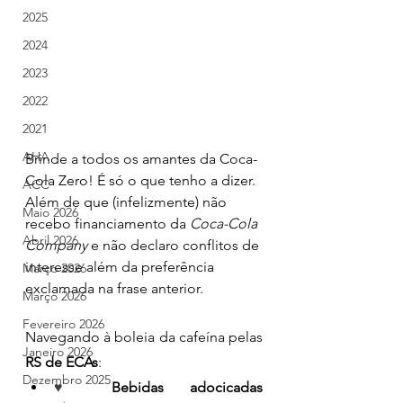
2025
2024
2023
2022
2021
AHA
Brinde a todos os amantes da Coca-
Cola Zero! É só o que tenho a dizer. 
ACC
Além de que (infelizmente) não 
Maio 2026
recebo financiamento da 
Coca-Cola 
Abril 2026
Company 
e não declaro conflitos de 
interesse além da preferência 
Março 2026
exclamada na frase anterior.
Março 2026
Fevereiro 2026
Navegando à boleia da cafeína pelas 
Janeiro 2026
RS de ECAs
:
Dezembro 2025
♥ 
Bebidas adocicadas 