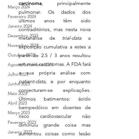
carcinoma
, principalmente 
Março 2024
pulmonar. Os dados dos 
Fevereiro 2024
últimos anos têm sido 
Janeiro 2024
contraditórios, mas nesta nova 
Dezembro 2023
metanálise de 
trial-data 
a 
Novembro 2023
exposição cumulativa a estes a 
Outubro 2023
partir de 2.5 / 3 anos resultou 
em mais carcinomas. A FDA fará 
Agosto/Setembro 2023
a sua própria análise com 
Julho 2023
patient-data
, e por enquanto 
Junho 2023
conjecturam-se explicações. 
Maio 2023
Últimos batimentos: 
ácido 
Abril 2023
bempedóico em doentes de 
Março 2023
risco cardiovascular
 não 
Fevereiro 2023
diminuiu grande coisa mas 
Janeiro 2023
aumentou coisas como lesão 