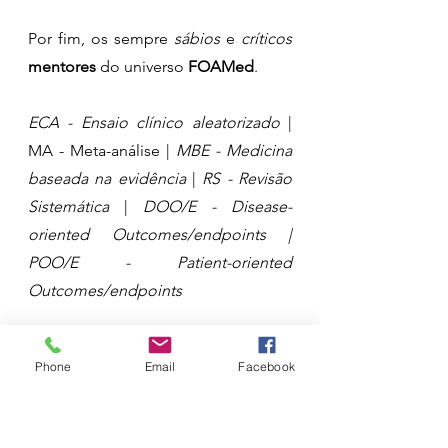
Por fim, os sempre 
sábios 
e 
críticos
mentores 
do universo 
FOAMed
.
ECA - Ensaio clínico aleatorizado
 | 
MA - Meta-análise | 
MBE - Medicina 
baseada na evidência
 | 
RS - Revisão 
Sistemática
 | 
DOO/E - Disease-
oriented Outcomes/endpoints | 
POO/E - Patient-oriented 
Outcomes/endpoints 
RS de ECA
Phone
Email
Facebook
Cardiovascular
Low- / No-Calorie 
Sweetened vs Sugar-