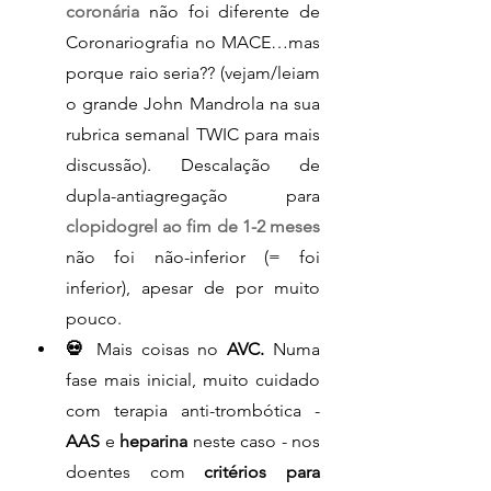
coronária
 não foi diferente de 
Coronariografia no MACE…mas 
porque raio seria?? (vejam/leiam 
o grande John Mandrola na sua 
rubrica semanal TWIC para mais 
discussão). Descalação de 
dupla-antiagregação para 
clopidogrel ao fim de 1-2 meses
não foi não-inferior (= foi 
inferior), apesar de por muito 
pouco.
💀 
Mais coisas no
 AVC. 
Numa 
fase mais inicial, muito cuidado 
com terapia anti-trombótica - 
AAS
 e 
heparina 
neste caso - nos 
doentes com 
critérios para 