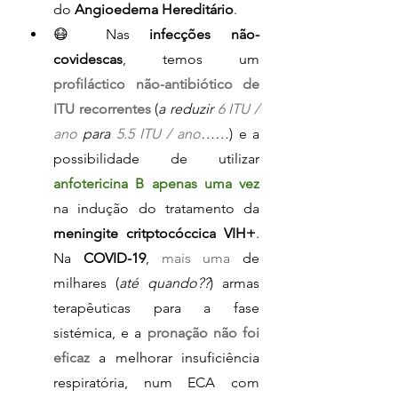
do 
Angioedema Hereditário
.
😷 Nas 
infecções não-
covidescas
, temos um 
profiláctico não-antibiótico de 
ITU recorrentes
(
a reduzir 
6 ITU / 
ano
 para 
5.5 ITU / ano
……
) e a 
possibilidade de utilizar 
anfotericina B apenas uma vez
na indução do tratamento da 
meningite critptocóccica VIH+
. 
Na 
COVID-19
, 
mais uma 
de 
milhares (
até quando??
) armas 
terapêuticas para a fase 
sistémica, e a 
pronação não foi 
eficaz
 a melhorar insuficiência 
respiratória, num ECA com 