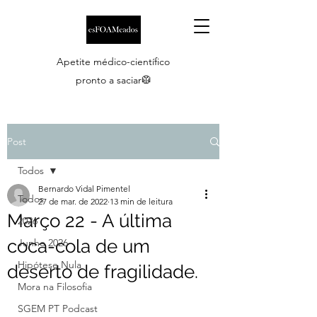
Apetite médico-científico
pronto a saciar🥼
Post
Todos
Bernardo Vidal Pimentel
Todos
27 de mar. de 2022
13 min de leitura
Março 22 - A última
2026
coca-cola de um
Junho 2026
Hipótese Nula
deserto de fragilidade.
Mora na Filosofia
SGEM PT Podcast