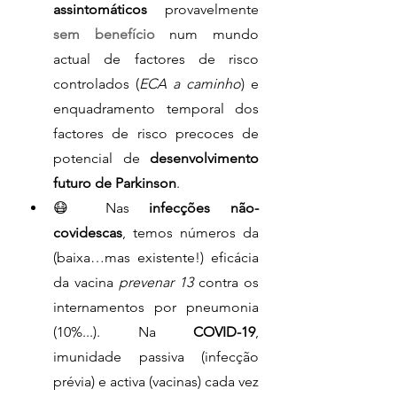
assintomáticos
 provavelmente 
sem benefício
 num mundo 
actual de factores de risco 
controlados (
ECA a caminho
) e 
enquadramento temporal dos 
factores de risco precoces de 
potencial de 
desenvolvimento 
futuro de Parkinson
.
😷 Nas 
infecções não-
covidescas
, temos números da 
(baixa…mas existente!) eficácia 
da vacina 
prevenar 13
 contra os 
internamentos por pneumonia 
(10%...). Na 
COVID-19
, 
imunidade passiva (infecção 
prévia) e activa (vacinas) cada vez 