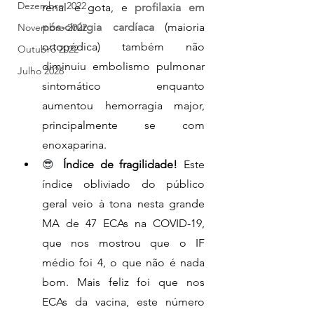
Dezembro 2022
renal e gota, e 
profilaxia em 
pós-cirúrgia cardíaca
 (maioria 
Novembro 2022
ortopédica) também não 
Outubro 2022
diminuiu embolismo pulmonar 
Julho 2026
sintomático enquanto 
aumentou hemorragia major, 
principalmente se com 
enoxaparina.
😎 
Índice de fragilidade! 
Este 
índice obliviado do público 
geral veio à tona nesta grande 
MA de 47 ECAs na COVID-19, 
que nos mostrou que o IF 
médio foi 4, o que não é nada 
bom. Mais feliz foi que nos 
ECAs da vacina, este número 