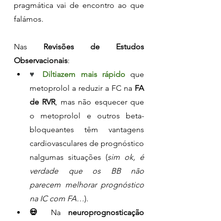
pragmática vai de encontro ao que 
falámos.
Nas 
Revisões de Estudos 
Observacionais
:
♥ 
Diltiazem mais rápido
 que 
metoprolol a reduzir a FC na 
FA 
de RVR
, mas não esquecer que 
o metoprolol e outros beta-
bloqueantes têm vantagens 
cardiovasculares de prognóstico 
nalgumas situações (
sim ok, é 
verdade que os BB não 
parecem melhorar prognóstico 
na IC com FA…
). 
💀 
Na 
neuroprognosticação 