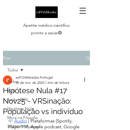
Apetite médico-científico
pronto a saciar🥼
Post
Todos
esFOAMeados Portugal
Todos
25 de nov. de 2025
1 min de leitura
Hipótese Nula #17
2026
Nov25 - VRSinação:
Junho 2026
Hipótese Nula
População vs indivíduo
Mora na Filosofia
🔊
Áudio
| Plataformas (Spotify, 
SGEM PT Podcast
Player FM, Apple podcast, Google 