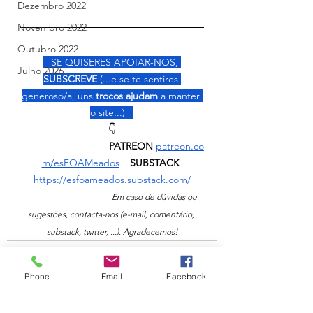
Dezembro 2022
Novembro 2022
Outubro 2022
   SE QUISERES APOIAR-NOS, 
Julho 2026
SUBSCREVE
 (...e se te sentires 
generoso/a, uns 
trocos ajudam 
a manter 
o site...)   
👇
                                PATREON
patreon.co
m/esFOAMeados
  | 
SUBSTACK 
https://esfoameados.substack.com/
Em caso de dúvidas ou 
sugestões, contacta-nos (e-mail, comentário, 
substack, twitter, ...). Agradecemos!
Phone
Email
Facebook