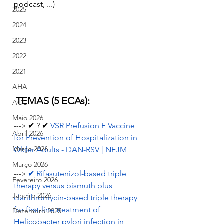
podcast, ...)
2025
2024
2023
2022
2021
AHA
TEMAS (5 ECAs):
ACC
Maio 2026
 ✔ ? ✔ 
VSR Prefusion F Vaccine 
--->
Abril 2026
for Prevention of Hospitalization in 
Março 2026
Older Adults - DAN-RSV | NEJM
Março 2026
✔ 
Rifasutenizol-based triple 
--->
Fevereiro 2026
therapy versus bismuth plus 
Janeiro 2026
clarithromycin-based triple therapy 
for first-line treatment of 
Dezembro 2025
Helicobacter pylori infection in 