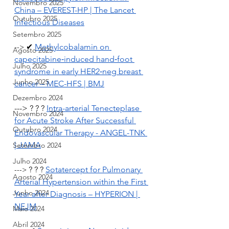
Novembro 2025
China – EVEREST-HP | The Lancet 
Outubro 2025
Infectious Diseases
Setembro 2025
 ✔ 
Methylcobalamin on 
-->
Agosto 2025
capecitabine‑induced hand‑foot 
Julho 2025
syndrome in early HER2‑neg breast 
Junho 2025
cancer – MEC-HFS | BMJ
Dezembro 2024
---> ? ? ?
Intra-arterial Tenecteplase 
Novembro 2024
for Acute Stroke After Successful 
Outubro 2024
Endovascular Therapy - ANGEL-TNK 
| JAMA
Setembro 2024
Julho 2024
 ? ? ?
Sotatercept for Pulmonary 
--->
Agosto 2024
Arterial Hypertension within the First 
Junho 2024
Year after Diagnosis – HYPERION | 
NEJM
Maio 2024
Abril 2024