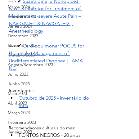
 ✔ 
Suzetrigine, a Nonopioid 
--->
Março 2024
NaV1.8 Inhibitor for Treatment of 
Moderate‑to‑severe Acute Pain – 
Fevereiro 2024
NAVIGATE‑1 & NAVIGATE‑2 | 
Janeiro 2024
Anesthesiology
Dezembro 2023
Novembro 2023
 ✔ 
Cardiopulmonar POCUS for 
--->
Hospitalist Management of 
Outubro 2023
Undifferentiated Dyspnea | JAMA 
Agosto/Setembro 2023
NO
Julho 2023
Junho 2023
Inventários:
Maio 2023
Outubro de 2025 - Inventário do 
Abril 2023
mês
Março 2023
Fevereiro 2023
Recomendações culturais do mês:
Janeiro 2023
PONTOS NEGROS - 20 anos