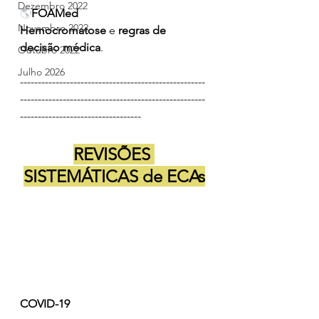
Dezembro 2022
🌎
FOAMed
Novembro 2022
Hemocromatose 
e 
regras de 
decisão médica
.
Outubro 2022
Julho 2026
----------------------------------------------------
----------------------------------------------------
----------------------------------
REVISÕES 
SISTEMÁTICAS de ECAs
COVID-19