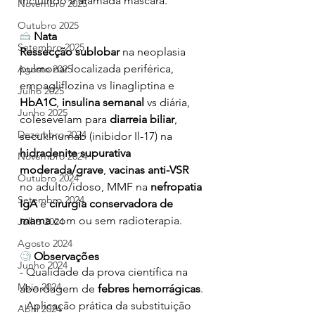
incluindo a afamada máscara.
Novembro 2025
Outubro 2025
🍰
Nata
Setembro 2025
Ressecção sublobar 
na neoplasia 
pulmonar localizada periférica, 
Agosto 2025
empagliflozina vs linagliptina e 
Julho 2025
HbA1C
, 
insulina semanal 
vs diária, 
Junho 2025
colesevelam para 
diarreia biliar
, 
Dezembro 2024
secukinumab
(inibidor Il-17) na 
hidradenite supurativa 
Novembro 2024
moderada/grave
, 
vacinas anti-VSR
Outubro 2024
no adulto/idoso, MMF na 
nefropatia 
Setembro 2024
IgA
 e 
cirurgia conservadora de 
mama
 com ou sem radioterapia.
Julho 2024
Agosto 2024
🧐
Observações
Junho 2024
- Qualidade da prova científica na 
Maio 2024
abordagem de 
febres hemorrágicas
.
- Aplicação prática da substituição 
Abril 2024