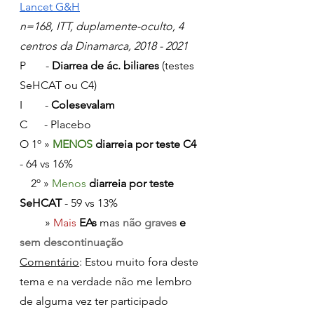
Lancet G&H
n=168, ITT, duplamente-oculto, 4 
centros da Dinamarca, 2018 - 2021
P       - 
Diarrea de ác. biliares
 (testes 
SeHCAT ou C4)
I        - 
Colesevalam
C      - Placebo
O 1º » 
MENOS 
diarreia por teste C4
- 64 vs 16%
    2º » 
Menos 
diarreia por teste 
SeHCAT
 - 59 vs 13%
         » 
Mais 
EAs 
mas 
não graves
 e 
sem descontinuação
Comentário
: Estou muito fora deste 
tema e na verdade não me lembro 
de alguma vez ter participado 