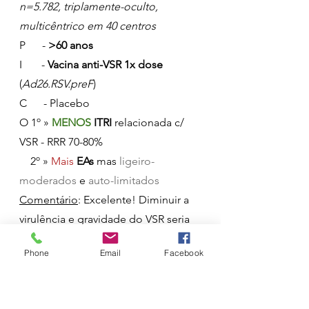
n=5.782, triplamente-oculto, 
multicêntrico em 40 centros
P      - 
>60 anos
I       - 
Vacina anti-VSR 1x dose
(
Ad26.RSV.preF
)
C      - Placebo
O 1º » 
MENOS 
ITRI
 relacionada c/ 
VSR - RRR 70-80%
    2º » 
Mais 
EAs
 mas 
ligeiro-
moderados
 e 
auto-limitados
Comentário
: Excelente! Diminuir a 
virulência e gravidade do VSR seria 
uma excelente notícia. Por 
Phone
Email
Facebook
enquanto temos 2 ensaios da 
GlaxoSmithKline 
e a 
Janssen
 a 
chegarem-se à frente. O 1º é 