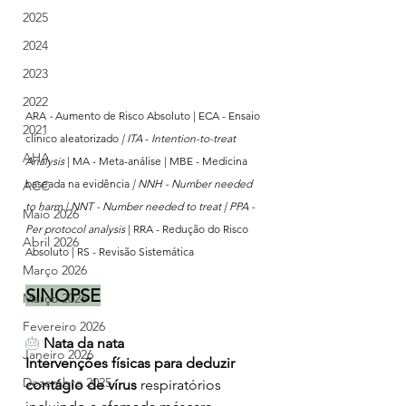
2025
2024
2023
2022
ARA 
-
 Aumento de Risco Absoluto | ECA - Ensaio 
2021
clínico aleatorizado 
| ITA 
- 
Intention-to-treat 
AHA
Analysis
 | MA - Meta-análise | MBE - Medicina 
baseada na evidência
 | NNH - Number needed 
ACC
to harm | NNT - Number needed to treat | PPA - 
Maio 2026
Per protocol analysis 
| RRA - Redução do Risco 
Abril 2026
Absoluto | RS - Revisão Sistemática
Março 2026
SINOPSE
Março 2026
Fevereiro 2026
🎂
Nata da nata 
Janeiro 2026
Intervenções físicas para deduzir 
Dezembro 2025
contágio de vírus
 respiratórios 