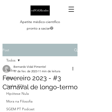
Apetite médico-científico
pronto a saciar🥼
Post
Todos
Bernardo Vidal Pimentel
Todos
17 de fev. de 2023
11 min de leitura
Fevereiro 2023 - #3
2026
Carnaval de longo-termo
Junho 2026
Hipótese Nula
Mora na Filosofia
SGEM PT Podcast