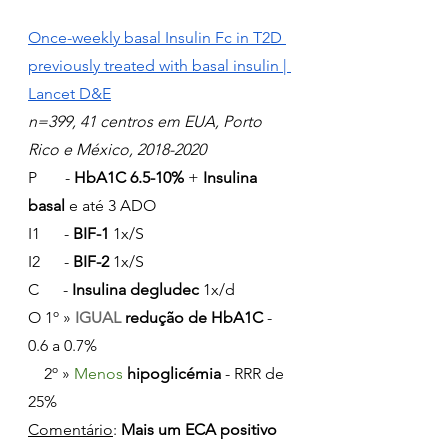
Once-weekly basal Insulin Fc in T2D 
previously treated with basal insulin | 
Lancet D&E
n=399, 41 centros em EUA, Porto 
Rico e México, 2018-2020
P       - 
HbA1C 6.5-10%
 + 
Insulina 
basal
 e até 3 ADO
I1      - 
BIF-1 
1x/S
I2      - 
BIF-2 
1x/S
C      - 
Insulina degludec
 1x/d
O 1º » 
IGUAL 
redução de HbA1C
 - 
0.6 a 0.7%
    2º » 
Menos 
hipoglicémia 
- RRR de 
25%
Comentário
: 
Mais um ECA positivo 