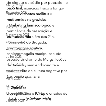
de cloreto de sódio por potássio no 
Março 2024
SaSS trial
, exercício físico a longo-
Fevereiro 2024
prazo e 
diabetes mellitus 
e 
metformina na gravidez
.
Janeiro 2024
- 
Marketing farmacológico
 e 
Dezembro 2023
pertinência da prescrição e 
Novembro 2023
trombectomia 
além das 24h.
Outubro 2023
- Síndrome de Brugada, 
tireotoxicose apática, 
Agosto/Setembro 2023
esplenomegalia maciça, pseudo-
Julho 2023
pseudo síndrome de Meigs, lesões 
Junho 2023
de Janeway sem endocardite e 
endocardite de cultura negativa por 
Maio 2023
bartonella quintana
.
Abril 2023
Março 2023
☝ 
Opiniões
Dapagliflozina e 
ICFEp 
e ensaios de 
Fevereiro 2023
plataforma (
platform trials
).
Janeiro 2023