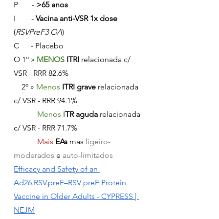
P       - 
>65 anos
I        - 
Vacina anti-VSR 1x dose
(
RSVPreF3 OA
)
C      - Placebo
O 1º » 
MENOS 
ITRI
 relacionada c/ 
VSR - RRR 82.6%
    2º » 
Menos 
ITRI grave 
relacionada 
c/ VSR - RRR 94.1%
Menos 
I
TR aguda
 relacionada 
c/ VSR - RRR 71.7%
Mais 
EAs
 mas 
ligeiro-
moderados
 e 
auto-limitados
Efficacy and Safety of an 
Ad26.RSV.preF–RSV preF Protein 
Vaccine in Older Adults - CYPRESS | 
NEJM