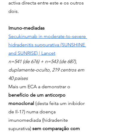
activa directa entre este e os outros 
dois. 
Imuno-mediadas
Secukinumab in moderate-to-severe 
hidradenitis suppurativa (SUNSHINE 
and SUNRISE) | Lancet
n=541 (de 676) + n=543 (de 687), 
duplamente-oculto, 219 centros em 
40 países
Mais um ECA a demonstrar o 
benefício de um anticorpo 
monoclonal 
(desta feita um inibidor 
de Il-17) numa doença 
imunomediada (hidradenite 
supurativa) 
sem comparação com 