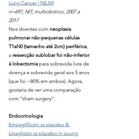
Lung Cancer | NEJM
n=697, NIT, multicêntrico, 2007 a 
2017
Nos doentes com
 neoplasia 
pulmonar não-pequenas células 
T1aN0 (tamanho até 2cm) periférica
, 
a 
ressecção sublobar foi não-inferior 
à lobectomia
 para sobrevida livre de 
doença e sobrevida geral aos 5 anos 
(que foi ~80% em ambos). Agora, 
gostaria de ver uma comparação 
com “sham surgery”.
Endocrinologia
Empagliflozin vs placebo & 
Linagliptin vs placebo in young 