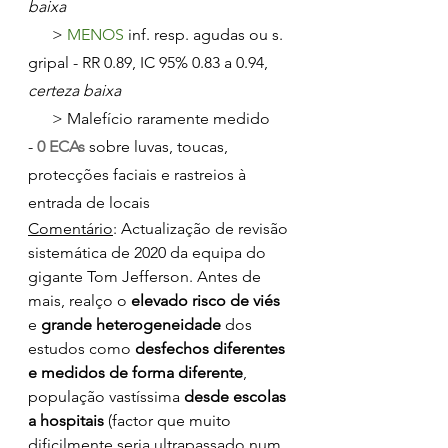
baixa
      > 
MENOS 
inf. resp. agudas ou s. 
gripal - RR 0.89, IC 95% 0.83 a 0.94, 
certeza baixa
      > Malefício raramente medido 
- 
0 ECAs
 sobre luvas, toucas, 
protecções faciais e rastreios à 
entrada de locais
Comentário
: Actualização de revisão 
sistemática de 2020 da equipa do 
gigante Tom Jefferson. Antes de 
mais, realço o 
elevado risco de viés
e 
grande heterogeneidade
 dos 
estudos como 
desfechos diferentes 
e medidos de forma diferente
, 
população vastíssima 
desde escolas 
a hospitais
 (factor que muito 
dificilmente seria ultrapassado num 