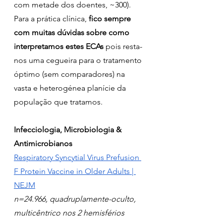
com metade dos doentes, ~300).  
Para a prática clínica, 
fico sempre 
com muitas dúvidas sobre como 
interpretamos estes ECAs
 pois resta-
nos uma cegueira para o tratamento 
óptimo (sem comparadores) na 
vasta e heterogénea planície da 
população que tratamos.
Infecciologia, Microbiologia & 
Antimicrobianos
Respiratory Syncytial Virus Prefusion 
F Protein Vaccine in Older Adults | 
NEJM
n=24.966, quadruplamente-oculto, 
multicêntrico nos 2 hemisférios