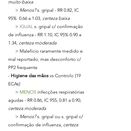
muito-baixa
      > 
Menos?
 s. gripal - RR 0.82, IC 
95%  0.66 a 1.03,
 certeza baixa
      > 
IGUAL 
s. gripal c/ confirmação 
de influenza - RR 1.10, IC 95% 0.90 a 
1.34, 
certeza moderada
      > Malefício raramente medido e 
mal reportado, mas desconforto c/ 
PP2 frequente
- 
Higiene das mãos
 vs Controlo (19 
ECAs):
      > 
MENOS 
infecções respiratórias 
agudas - RR 0.86, IC 955, 0.81 a 0.90, 
certeza moderada
      > 
Menos?
 s. gripal ou s. gripal c/ 
confirmação de influenza, 
certeza 