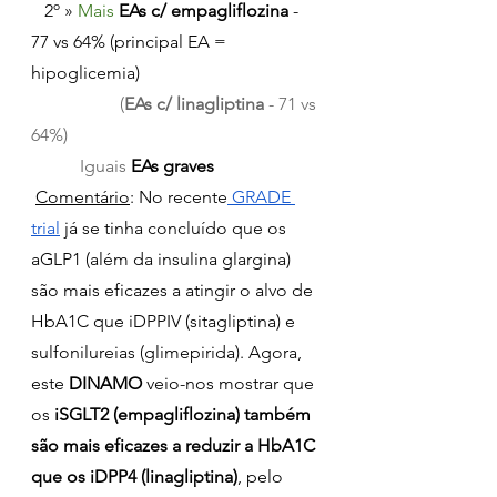
   2º » 
Mais 
EAs c/ empagliflozina
 - 
77 vs 64% (principal EA = 
hipoglicemia)
(
EAs c/ linagliptina
 - 71 vs 
64%)
Iguais 
EAs graves
Comentário
: No recente
 GRADE 
trial
 já se tinha concluído que os 
aGLP1 (além da insulina glargina) 
são mais eficazes a atingir o alvo de 
HbA1C que iDPPIV (sitagliptina) e 
sulfonilureias (glimepirida). Agora, 
este 
DINAMO 
veio-nos mostrar que 
os 
iSGLT2 (empagliflozina) também 
são mais eficazes a reduzir a HbA1C 
que os iDPP4 (linagliptina)
, pelo 