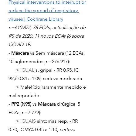
Physical interventions to interrupt or 
reduce the spread of respiratory 
viruses | Cochrane Library
n=610.872, 78 ECAs, actualização de 
RS de 2020, 11 novos ECAs (6 sobre 
COVID-19)
- 
Máscara 
vs Sem máscara (12 ECAs, 
10 aglomerados, n=276.917):
      > 
IGUAL 
s. gripal - RR 0.95, IC 
95% 0.84 a 1.09, certeza moderada
      > Malefício raramente medido e 
mal reportado
- 
PP2 (N95)
 vs 
Máscara cirúrgica
  5 
ECAs, n=7.779):
      > 
IGUAIS 
sintomas resp. - RR 
0.70, IC 95% 0.45 a 1.10,
 certeza 