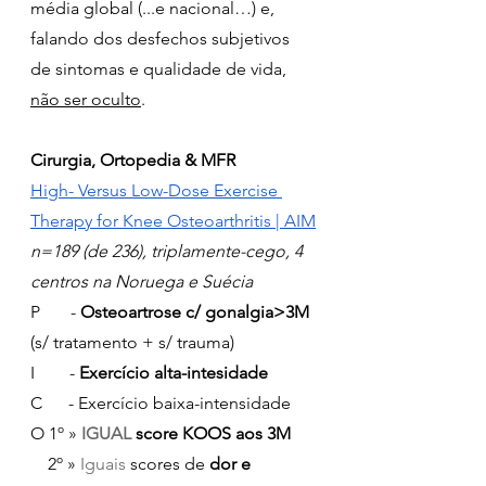
média global (...e nacional…) e, 
falando dos desfechos subjetivos 
de sintomas e qualidade de vida, 
não ser oculto
.
Cirurgia, Ortopedia & MFR
High- Versus Low-Dose Exercise 
Therapy for Knee Osteoarthritis | AIM
n=189 (de 236), triplamente-cego, 4 
centros na Noruega e Suécia
P       - 
Osteoartrose c/ gonalgia>3M
(s/ tratamento + s/ trauma)
I        - 
Exercício alta-intesidade
C      - Exercício baixa-intensidade
O 1º » 
IGUAL 
score KOOS aos 3M
    2º » 
Iguais 
scores de
 dor e 