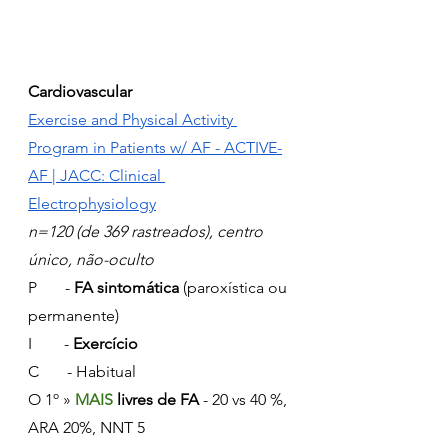
Cardiovascular
Exercise and Physical Activity 
Program in Patients w/ AF - ACTIVE-
AF | JACC: Clinical 
Electrophysiology
n=120 (de 369 rastreados), centro 
único, não-oculto
P       - 
FA sintomática
 (paroxística ou 
permanente)
I        - 
Exercício
C       - Habitual
O 1º » 
MAIS 
livres de FA
 - 20 vs 40 %, 
ARA 20%, NNT 5