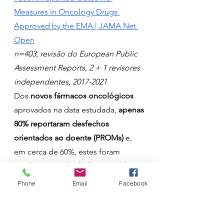
Measures in Oncology Drugs 
Approved by the EMA | JAMA Net 
Open
n=403, revisão do European Public 
Assessment Reports, 2 + 1 revisores 
independentes, 2017-2021
Dos 
novos fármacos oncológicos
aprovados na data estudada, 
apenas 
80% reportaram desfechos 
orientados ao doente (PROMs)
 e, 
em cerca de 60%, estes foram 
usados como desfecho secundário
. 
Nada de novo, mas continuamos a 
Phone
Email
Facebook
falhar sistematicamente com os 
nossos doentes.