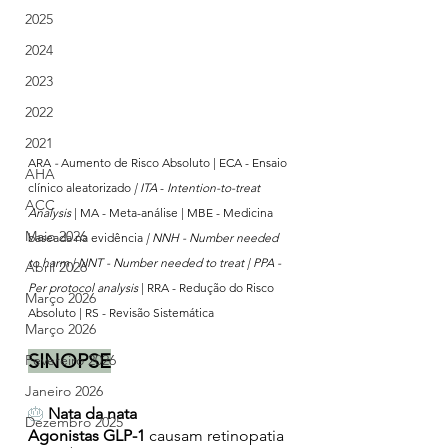
2025
2024
2023
2022
2021
ARA 
-
 Aumento de Risco Absoluto | ECA - Ensaio 
AHA
clínico aleatorizado 
| ITA 
- 
Intention-to-treat 
ACC
Analysis
 | MA - Meta-análise | MBE - Medicina 
Maio 2026
baseada na evidência
 | NNH - Number needed 
to harm | NNT - Number needed to treat | PPA - 
Abril 2026
Per protocol analysis 
| RRA - Redução do Risco 
Março 2026
Absoluto | RS - Revisão Sistemática
Março 2026
SINOPSE
Fevereiro 2026
Janeiro 2026
🎂
Nata da nata 
Dezembro 2025
Agonistas GLP-1 
causam retinopatia 