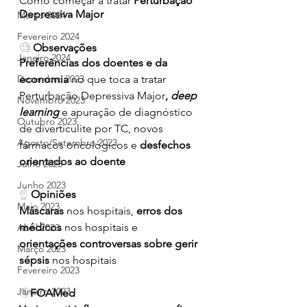
Como começar a tratar
 Perturbação 
Depressiva Major
Março 2024
Fevereiro 2024
🧐
Observações
Janeiro 2024
Preferências dos doentes e da 
economia 
no que toca a tratar 
Dezembro 2023
Perturbação Depressiva Major
, 
deep 
Novembro 2023
learning 
e apuração de diagnóstico 
Outubro 2023
de diverticulite por TC, novos 
Agosto/Setembro 2023
fármacos oncológicos e 
desfechos 
orientados ao doente
Julho 2023
Junho 2023
☝ 
Opiniões
Maio 2023
Máscaras 
nos hospitais, 
erros dos 
médicos
 nos hospitais e 
Abril 2023
orientações controversas sobre gerir 
Março 2023
sépsis
 nos hospitais
Fevereiro 2023
Janeiro 2023
🌎
FOAMed