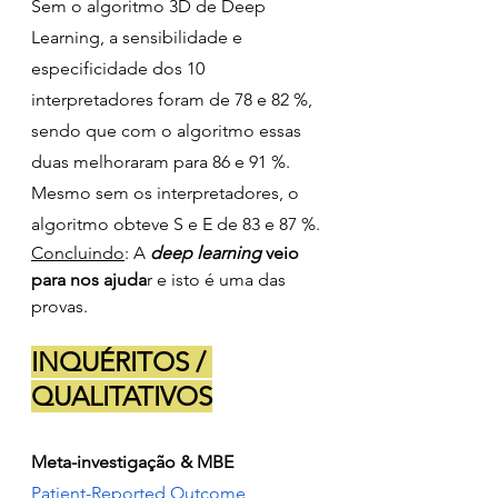
Sem o algoritmo 3D de Deep 
Learning, a sensibilidade e 
especificidade dos 10 
interpretadores foram de 78 e 82 %, 
sendo que com o algoritmo essas 
duas melhoraram para 86 e 91 %. 
Mesmo sem os interpretadores, o 
algoritmo obteve S e E de 83 e 87 %. 
Concluindo
: A 
deep learning 
veio 
para nos ajuda
r e isto é uma das 
provas.
INQUÉRITOS / 
QUALITATIVOS
Meta-investigação & MBE
Patient-Reported Outcome 