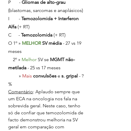
P       - 
Gliomas de alto-grau
(blastomas, sarcomas e anaplásicos)
I        - 
Temozolomida + Interferon 
Alfa
 (+ RT)
C      - 
Temozolomida
 (+ RT)
O 1º » 
MELHOR 
SV média
 - 27 vs 19 
meses
    2º » 
Melhor 
SV se 
MGMT não-
metilada
 - 25 vs 17 meses
         » 
Mais 
convulsões
 e 
s. gripal
 - ? 
%
Comentário
: Aplaudo sempre que 
um ECA na oncologia nos fala na 
sobrevida geral. Neste caso, tenho 
só de confiar que temozolomida de 
facto demonstrou melhoria na SV 
geral em comparação com 