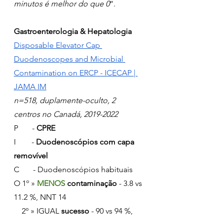
minutos é melhor do que 0
”.
Gastroenterologia & Hepatologia
Disposable Elevator Cap 
Duodenoscopes and Microbial 
Contamination on ERCP - ICECAP | 
JAMA IM
n=518, duplamente-oculto, 2 
centros no Canadá, 2019-2022
P       - 
CPRE
I        - 
Duodenoscópios com capa 
removível
C       - Duodenoscópios habituais
O 1º » 
MENOS 
contaminação
 - 3.8 vs 
11.2 %, NNT 14
 2º » IGUAL 
sucesso 
- 90 vs 94 %, 