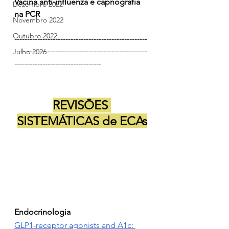
Vacina anti-influenza e capnografia 
Dezembro 2022
na PCR
Novembro 2022
Outubro 2022
----------------------------------------------------
----------------------------------------------------
Julho 2026
----------------------------------
REVISÕES 
SISTEMÁTICAS de ECAs
Endocrinologia
GLP1-receptor agonists and A1c: 