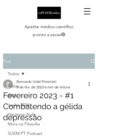
Apetite médico-científico
pronto a saciar🥼
Post
Todos
Bernardo Vidal Pimentel
Todos
5 de fev. de 2023
6 min de leitura
Fevereiro 2023 - #1
2026
Combatendo a gélida
Junho 2026
Hipótese Nula
depressão
Mora na Filosofia
SGEM PT Podcast