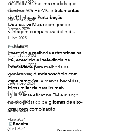
Novembro 2025
diabética na mesma medida que 
diminuem a HbA1C e
 tratamentos 
Outubro 2025
de 1ª-linha na Perturbação 
Setembro 2025
Depressiva Major
 sem grande 
Agosto 2025
vantagem comparativa definida.
Julho 2025
🍰
Nata
Junho 2025
Exercício e melhoria estrondosa na 
Dezembro 2024
FA
, 
exercício e irrelevância na 
Novembro 2024
intensidade
 para melhoria na 
gonartrose, 
duodenoscópio com 
Outubro 2024
capa removível 
e menos bactérias, 
Setembro 2024
biossimilar de natalizumab
Julho 2024
igualmente eficaz na EM e avanço 
Agosto 2024
no prognóstico de 
gliomas de alto-
grau com combinação
.
Junho 2024
Maio 2024
🧾
Receita
Abril 2024