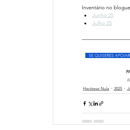
Inventário no blogue
Junho 25
Julho 25
   SE QUISERES APOIAR
                            
E
Hipótese Nula
2025
J