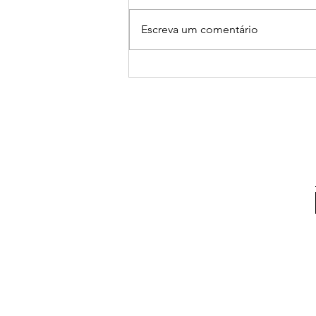
Escreva um comentário
Dezembro 2025 - Inventário
do mês