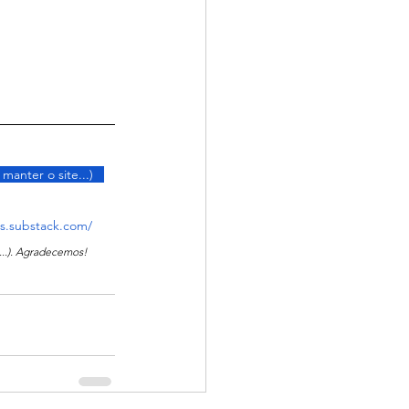
 manter o site...)   
s.substack.com/
...). Agradecemos!