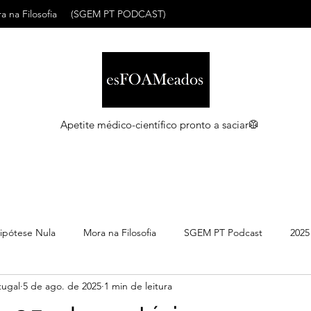
a na Filosofia
(SGEM PT PODCAST)
Apetite médico-científico pronto a saciar🥼
ipótese Nula
Mora na Filosofia
SGEM PT Podcast
2025
ugal
5 de ago. de 2025
1 min de leitura
C
Maio 2026
Abril 2026
Março 2026
Março 2026