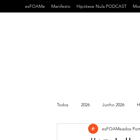
esFOAMe
Manifesto
Hipótese Nula PODCAST
Mor
Todos
2026
Junho 2026
H
esFOAMeados Port
2022
2021
AHA
AC