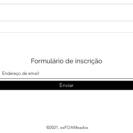
Dezembro 2025 -
Nove
Retomidato
do 
Formulário de inscrição
Enviar
©2021, esFOAMeados