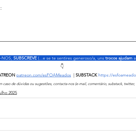
: 
-NOS, 
SUBSCREVE
 (...e se te sentires generoso/a, uns 
trocos ajudam 
a
👇
    PATREON
patreon.com/esFOAMeados
  | 
SUBSTACK 
https://esfoameado
m caso de dúvidas ou sugestões, contacta-nos (e-mail, comentário, substack, twitter, 
ulho 2025