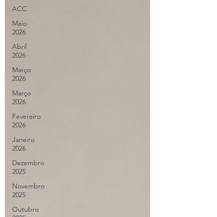
ACC
Maio
2026
Abril
2026
Março
2026
Março
2026
Fevereiro
2026
Janeiro
2026
Dezembro
2025
Novembro
2025
Outubro