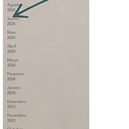
Agosto
2024
Junho
2024
Maio
2024
Abril
2024
Março
2024
Fevereiro
2024
Janeiro
2024
Dezembro
2023
Novembro
2023