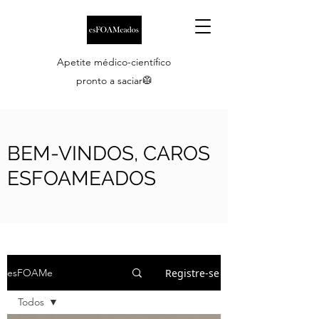
Apetite médico-científico
pronto a saciar🥼
BEM-VINDOS, CAROS
ESFOAMEADOS
Registre-se
esFOAMe
Todos