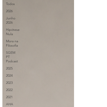
Todos
2026
Junho
2026
Hipótese
Nula
Mora na
Filosofia
SGEM
PT
Podcast
2025
2024
2023
2022
2021
AHA