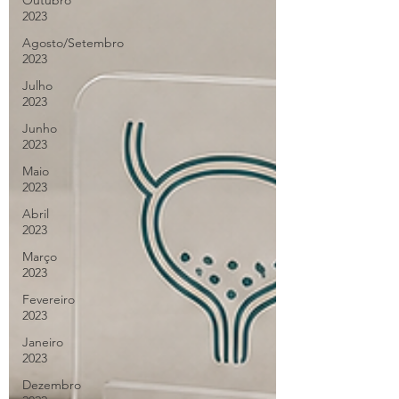
Outubro
2023
Agosto/Setembro
2023
Julho
2023
Junho
2023
Maio
2023
Abril
2023
Março
2023
Fevereiro
2023
Janeiro
2023
Dezembro