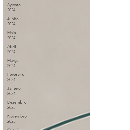
Agosto
2024
Junho
2024
Maio
2024
Abril
2024
Março
2024
Fevereiro
2024
Janeiro
2024
Dezembro
2023
Novembro
2023