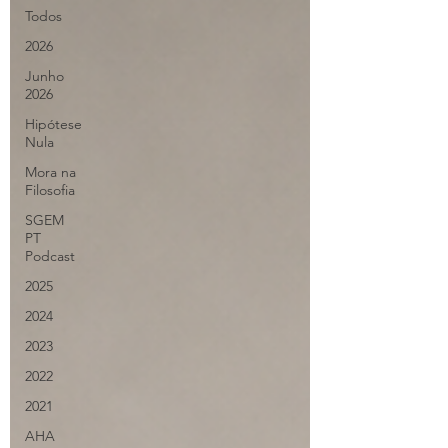
Todos
2026
Junho
2026
Hipótese
Nula
Mora na
Filosofia
SGEM
PT
Podcast
2025
2024
2023
2022
2021
AHA