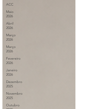
ACC
Maio
2026
Abril
2026
Março
2026
Março
2026
Fevereiro
2026
Janeiro
2026
Dezembro
2025
Novembro
2025
Outubro