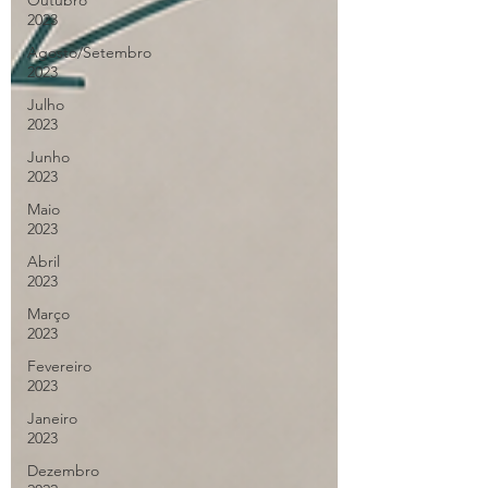
Outubro
2023
Agosto/Setembro
2023
Julho
2023
Junho
2023
Maio
2023
Abril
2023
Março
2023
Fevereiro
2023
Janeiro
2023
Dezembro