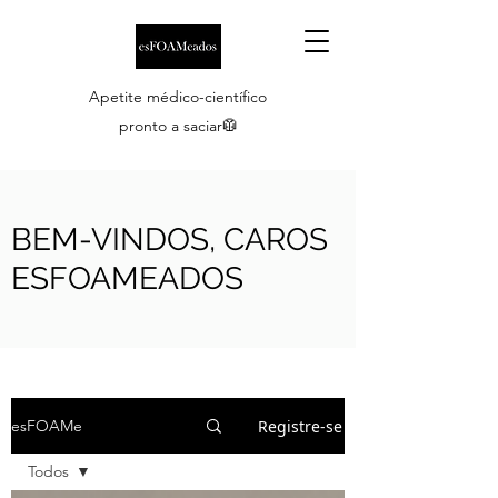
Apetite médico-científico
pronto a saciar🥼
BEM-VINDOS, CAROS
ESFOAMEADOS
Registre-se
esFOAMe
Todos