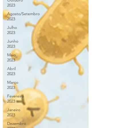
Outubro
2023
Agosto/Setembro
2023
Julho
2023
Junho
2023
Maio
2023
Abril
2023
Março
2023
Fevereiro
2023
Janeiro
2023
Dezembro