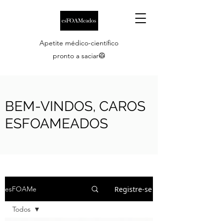
Apetite médico-científico
pronto a saciar🥼
BEM-VINDOS, CAROS
ESFOAMEADOS
Registre-se
esFOAMe
Todos