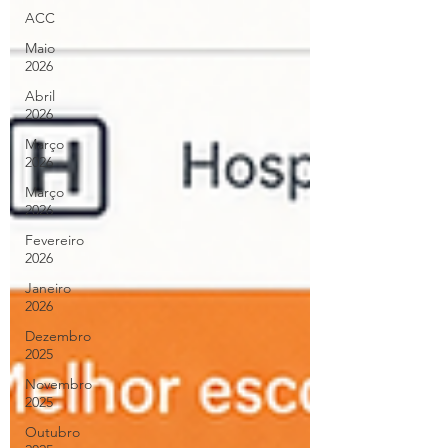
ACC
Maio
2026
Abril
2026
Março
2026
Março
2026
Fevereiro
2026
Janeiro
2026
Dezembro
2025
Novembro
2025
Outubro