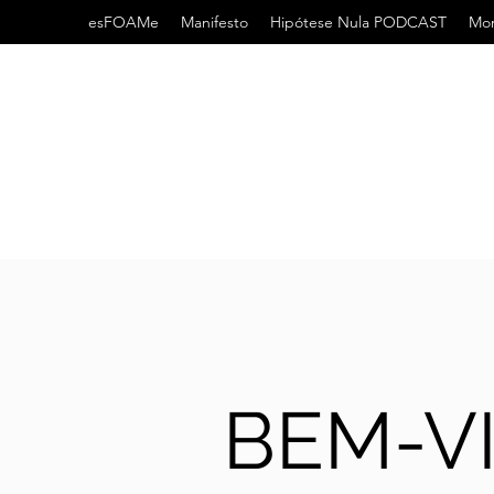
esFOAMe
Manifesto
Hipótese Nula PODCAST
Mor
BEM-V