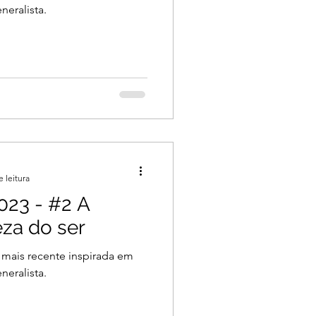
neralista.
e leitura
23 - #2 A
eza do ser
 mais recente inspirada em
neralista.