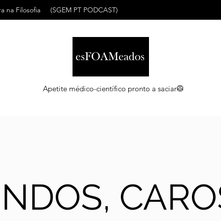
a na Filosofia
(SGEM PT PODCAST)
Apetite médico-científico pronto a saciar🥼
INDOS, CARO