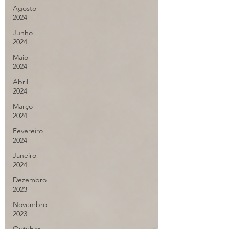
Agosto
2024
Junho
2024
Maio
2024
Abril
2024
Março
2024
Fevereiro
2024
Janeiro
2024
Dezembro
2023
Novembro
2023