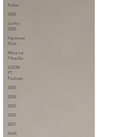
Todos
2026
Junho
2026
Hipótese
Nula
Mora na
Filosofia
SGEM
PT
Podcast
2025
2024
2023
2022
2021
AHA