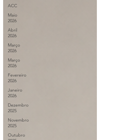
ACC
Maio
2026
Abril
2026
Março
2026
Março
2026
Fevereiro
2026
Janeiro
2026
Dezembro
2025
Novembro
2025
Outubro