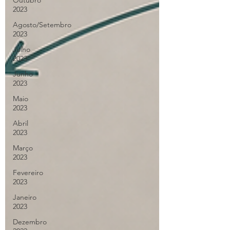
Outubro
2023
Agosto/Setembro
2023
Julho
2023
Junho
2023
Maio
2023
Abril
2023
Março
2023
Fevereiro
2023
Janeiro
2023
Dezembro