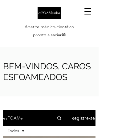
Apetite médico-científico
pronto a saciar🥼
BEM-VINDOS, CAROS
ESFOAMEADOS
Registre-se
esFOAMe
Todos